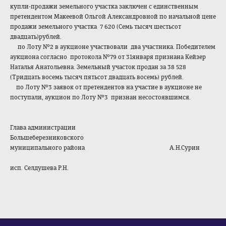
купли-продажи земельного участка заключен с единственным
претендентом Макеевой Ольгой Александровной по начальной цене
продажи земельного участка 7 620 (Семь тысяч шестьсот
двадцать)рублей.
по Лоту №2 в аукционе участвовали два участника. Победителем
аукциона согласно протокола №79 от 31января признана Кейзер
Наталья Анатольевна. Земельный участок продан за 38 528
(Тридцать восемь тысяч пятьсот двадцать восемь) рублей.
по Лоту №3 заявок от претендентов на участие в аукционе не
поступали, аукцион по Лоту №3 признан несостоявшимся.
Глава администрации
Большеберезниковского
муниципального района А.Н.Сурин
исп. Селдушева Р.Н.