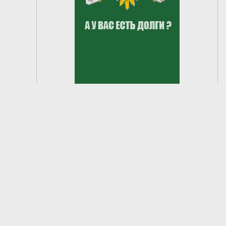
2
из
9