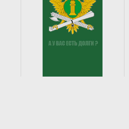
2
из
9