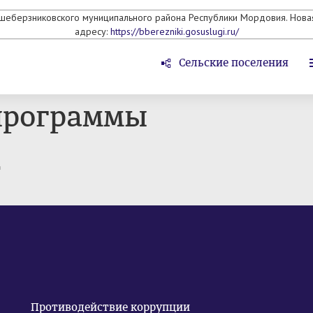
ьшеберзниковского муниципального района Республики Мордовия. Новая
адресу:
https://bberezniki.gosuslugi.ru/
Сельские поселения
программы
т
Противодействие коррупции