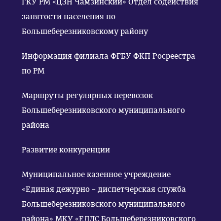
ГКУ РМ «ЦЗН Чамзинский» Отдел содействия
занятости населения по
Большеберезниковскому району
Информация филиала ФГБУ ФКП Росреестра
по РМ
Маршруты регулярных перевозок
Большеберезниковского муниципального
района
Развитие конкуренции
Муниципальное казенное учреждение
«Единая дежурно – диспетчерская служба
Большеберезниковского муниципального
района» МКУ «ЕДДС Большеберезниковского