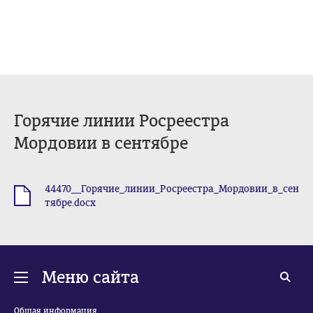
Горячие линии Росреестра
Мордовии в сентябре
44470__Горячие_линии_Росреестра_Мордовии_в_сен
.docx
тябре.docx
Меню сайта
Общая информация