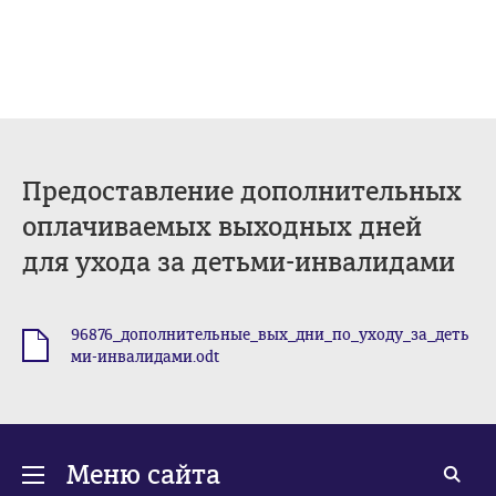
Предоставление дополнительных
оплачиваемых выходных дней
для ухода за детьми-инвалидами
96876_дополнительные_вых_дни_по_уходу_за_деть
.odt
ми-инвалидами.odt
Меню сайта