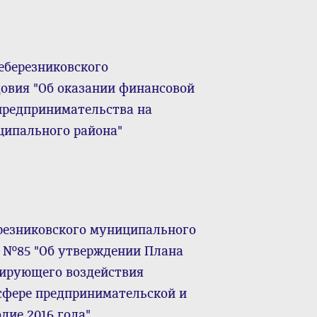
еберезниковского
овия "Об оказании финансовой
предпринимательства на
ципального района"
резниковского муниципального
6 №85 "Об утверждении Плана
лирующего воздействия
сфере предпринимательской и
дие 2016 года"