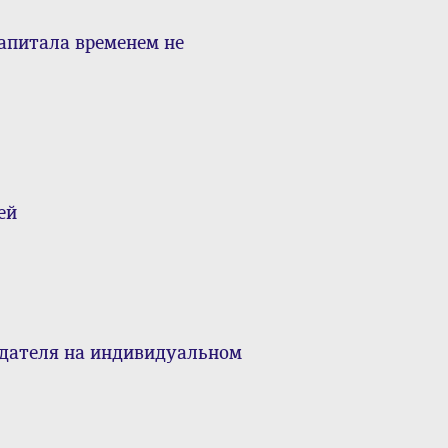
апитала временем не
ей
одателя на индивидуальном