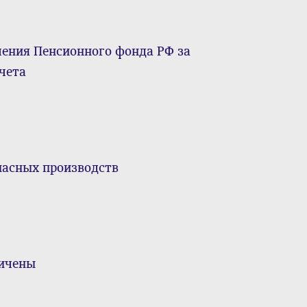
ления Пенсионного фонда РФ за
чета
пасных производств
личены