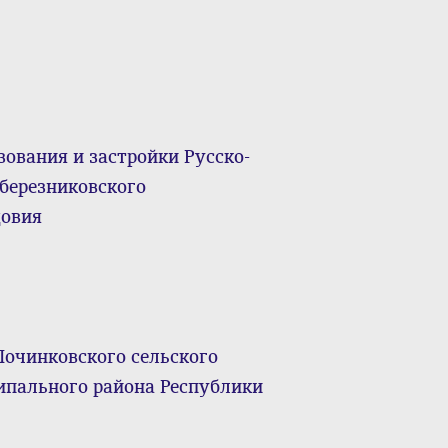
ования и застройки Русско-
березниковского
довия
Починковского сельского
ипального района Республики