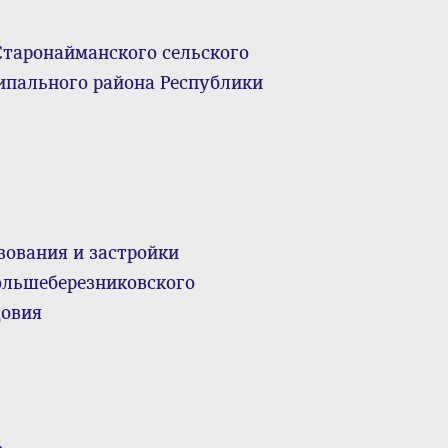
Старонайманского сельского
ипального района Республики
зования и застройки
ольшеберезниковского
довия