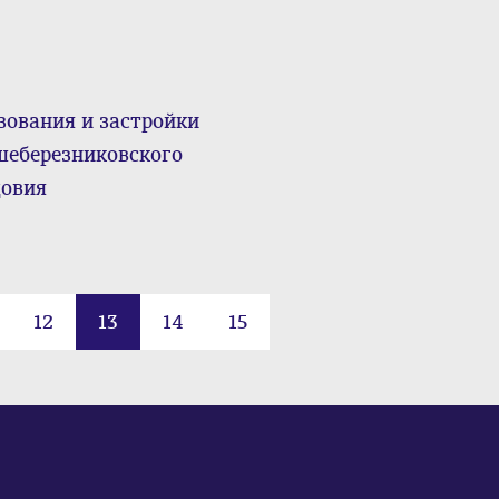
зования и застройки
шеберезниковского
довия
12
13
14
15